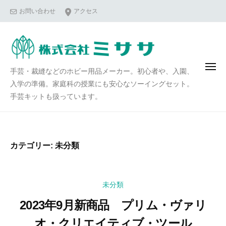
コ
お問い合わせ
アクセス
ン
テ
ン
ツ
メ
手芸・裁縫などのホビー用品メーカー。初心者や、入園、
へ
ニ
ュ
入学の準備。家庭科の授業にも安心なソーイングセット。
ス
ー
手芸キットも扱っています。
キ
ッ
プ
カテゴリー:
未分類
未分類
2023年9月新商品 プリム・ヴァリ
オ・クリエイティブ・ツール