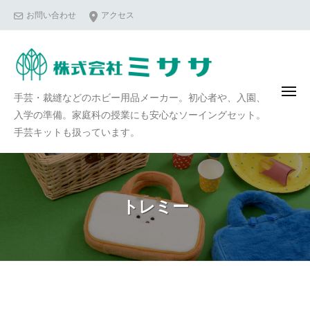
コ
お問い合わせ
アクセス
ン
テ
ン
ツ
メ
手芸・裁縫などのホビー用品メーカー。初心者や、入園、
へ
ニ
ュ
入学の準備。家庭科の授業にも安心なソーイングセット。
ス
ー
手芸キットも扱っています。
キ
ッ
プ
トレミー