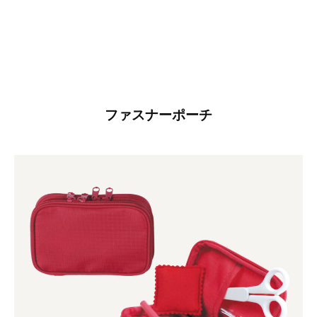
ト
レ
ミ
ー
2026
ファスナーポーチ
年
3
月
26
日
by
misasa