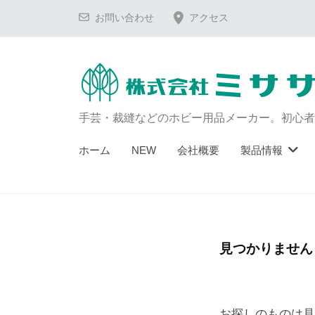
コ
お問い合わせ
アクセス
ン
テ
ン
ツ
へ
手芸・裁縫などのホビー用品メーカー。初心者
ス
ホーム
NEW
会社概要
製品情報
キ
ッ
プ
見つかりません
お探しのものは見