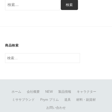
検
索:
商品検索
検
索:
ホーム
会社概要
NEW
製品情報
キャラクター
ミササブランド
Prym プリム
道具
材料・副資材
お問い合わせ