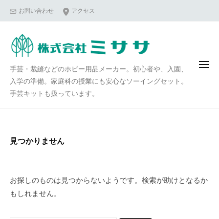
コ
お問い合わせ
アクセス
ン
テ
ン
ツ
メ
手芸・裁縫などのホビー用品メーカー。初心者や、入園、
へ
ニ
ュ
入学の準備。家庭科の授業にも安心なソーイングセット。
ス
ー
手芸キットも扱っています。
キ
ッ
プ
見つかりません
お探しのものは見つからないようです。検索が助けとなるか
もしれません。