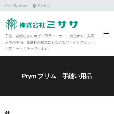
コ
お問い合わせ
アクセス
ン
テ
ン
ツ
メ
手芸・裁縫などのホビー用品メーカー。初心者や、入園、
へ
ニ
ュ
入学の準備。家庭科の授業にも安心なソーイングセット。
ス
ー
手芸キットも扱っています。
キ
ッ
プ
Prym プリム 手縫い用品
針