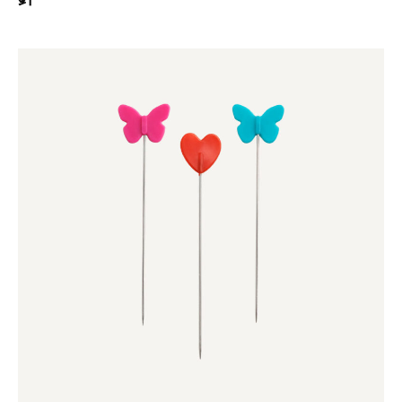
Prym
プ
リ
ム
手
縫
い
用
品
2026
年
3
月
27