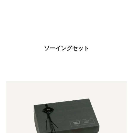
1910
2025
年
9
月
11
ソーイングセット
日
by
misasa