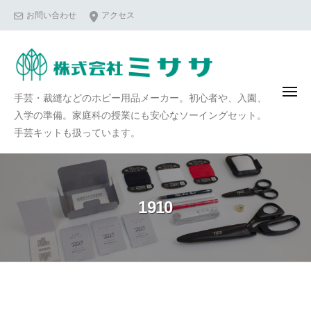
コ
お問い合わせ
アクセス
ン
テ
ン
ツ
メ
手芸・裁縫などのホビー用品メーカー。初心者や、入園、
へ
ニ
ュ
入学の準備。家庭科の授業にも安心なソーイングセット。
ス
ー
手芸キットも扱っています。
キ
ッ
プ
1910