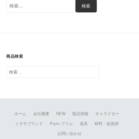
検
索:
商品検索
検
索:
ホーム
会社概要
NEW
製品情報
キャラクター
ミササブランド
Prym プリム
道具
材料・副資材
お問い合わせ