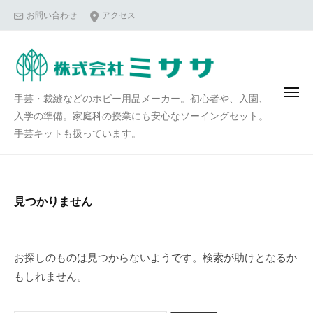
コ
お問い合わせ
アクセス
ン
テ
ン
ツ
メ
手芸・裁縫などのホビー用品メーカー。初心者や、入園、
へ
ニ
ュ
入学の準備。家庭科の授業にも安心なソーイングセット。
ス
ー
手芸キットも扱っています。
キ
ッ
プ
見つかりません
お探しのものは見つからないようです。検索が助けとなるか
もしれません。